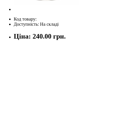
Код товару:
Доступність: На складі
Ціна:
240.00 грн.
Кількість
У кошик
Опис
Відгуки (0)
Написати відгук
Ваше ім'я:
Ваш відгук
Увага:
HTML не підтримується! Використовуйте звичайний тек