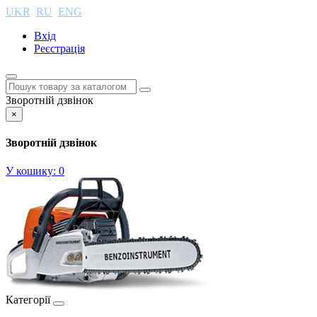
UKR
RU
ENG
Вхід
Реєстрація
Зворотній дзвінок
×
Зворотній дзвінок
У кошику:
0
Категорії