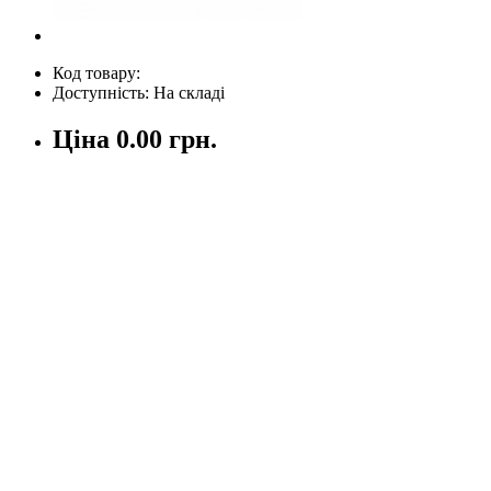
Код товару:
Доступність: На складі
Ціна
0.00 грн.
Кількість
У кошик
Опис
Відгуки (0)
Написати відгук
Ваше ім'я:
Ваш відгук
Увага:
HTML не підтримується! Використовуйте звичайний тек