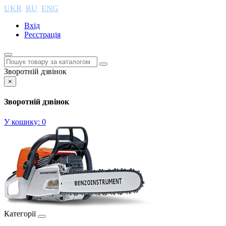
UKR
RU
ENG
Вхід
Реєстрація
Зворотній дзвінок
×
Зворотній дзвінок
У кошику:
0
Категорії