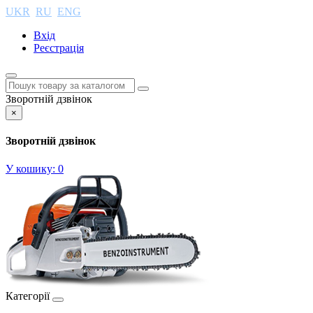
UKR
RU
ENG
Вхід
Реєстрація
Зворотній дзвінок
×
Зворотній дзвінок
У кошику:
0
Категорії