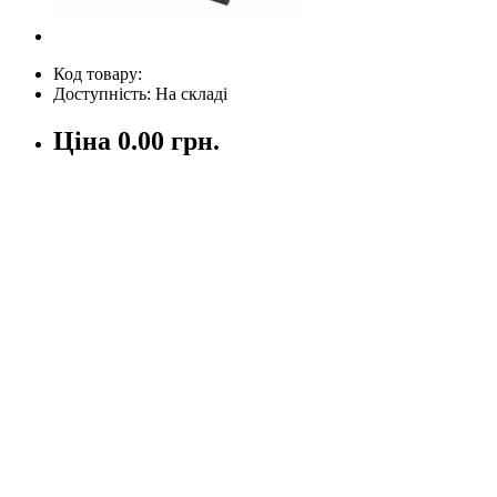
Код товару:
Доступність: На складі
Ціна
0.00 грн.
Кількість
У кошик
Опис
Відгуки (0)
Написати відгук
Ваше ім'я:
Ваш відгук
Увага:
HTML не підтримується! Використовуйте звичайний тек