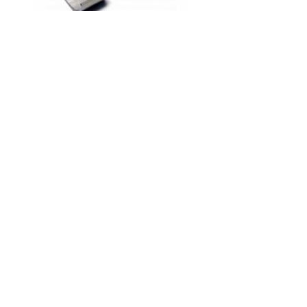
Код товару:
Доступність: На складі
Ціна
0.00 грн.
Кількість
У кошик
Опис
Відгуки (0)
Написати відгук
Ваше ім'я: