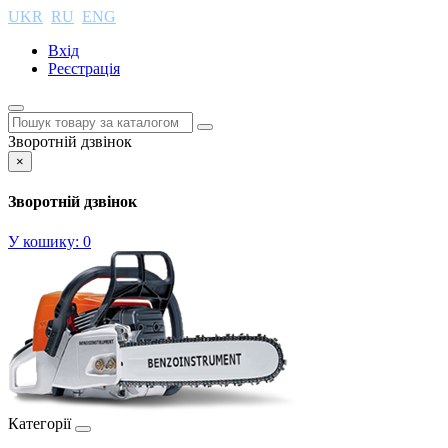
UKR
RU
ENG
Вхід
Реєстрація
Зворотній дзвінок
×
Зворотній дзвінок
У кошику:
0
Категорії