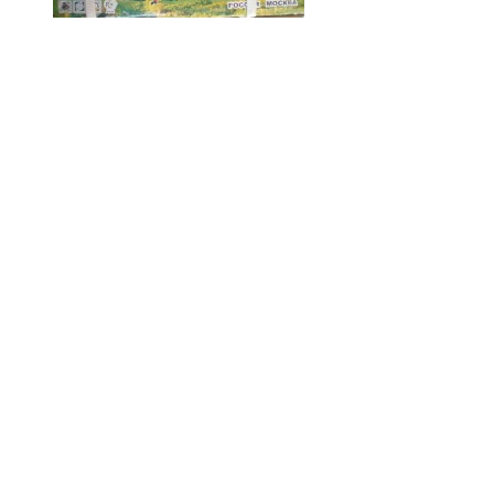
Код товару:
Доступність: На складі
Ціна
0.00 грн.
Кількість
У кошик
Опис
Відгуки (0)
Бензокоси
САБУР 2400
.
Технічні характеристики Бензокоса
САБУР 2400
:
Маса 7,8 кг
Робочий об'єм - 52.3 см3
Потужність - 2.4кВт.
Максимальна швидкість - 10700об/хв.
Редуктор Японія