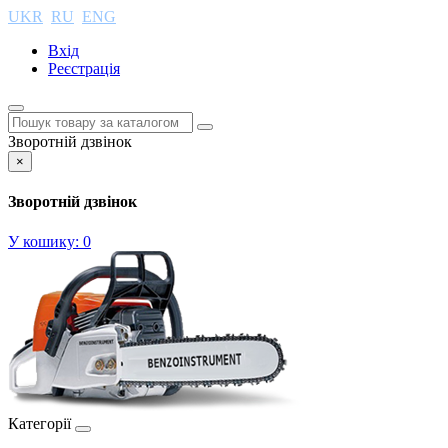
UKR
RU
ENG
Вхід
Реєстрація
Зворотній дзвінок
×
Зворотній дзвінок
У кошику:
0
Категорії