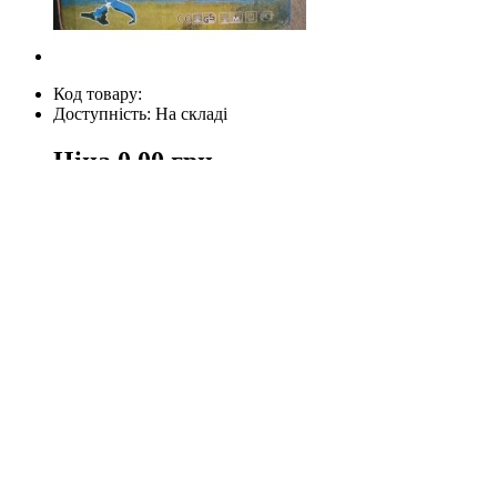
Код товару:
Доступність: На складі
Ціна
0.00 грн.
Кількість
У кошик
Опис
Відгуки (0)
Бензокоса
БАЙКАЛ БГ 2500
.
Технічні характеристики Бензокоса
БАЙКАЛ БГ 2500
:
3
Об'єм двигуна 26 см
Потужність двигуна 1.1 к.с.
Об'єм паливного бака 0.5 л
Макс. число оборотів 8500 об/хв