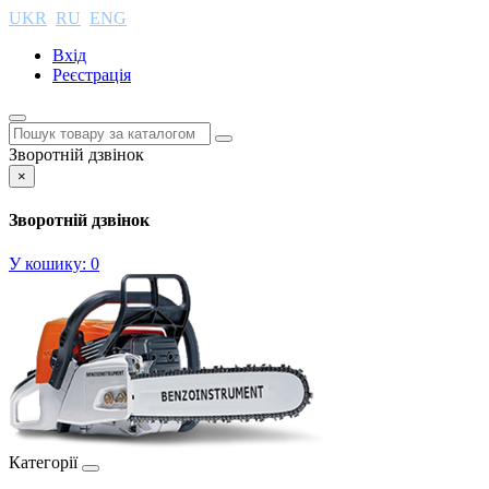
UKR
RU
ENG
Вхід
Реєстрація
Зворотній дзвінок
×
Зворотній дзвінок
У кошику:
0
Категорії