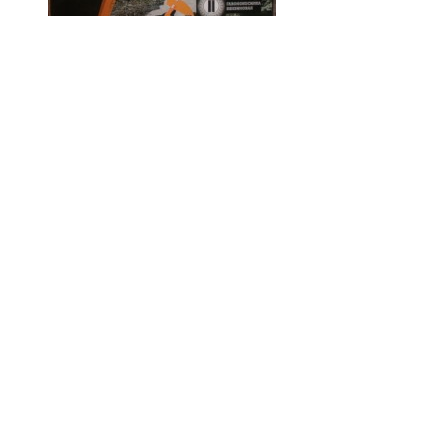
Код товару:
Доступність: На складі
Ціна
0.00 грн.
Кількість
У кошик
Опис
Відгуки (0)
Бензокоси
ТІСА БК 3450
.
Технічні характеристики Бензокоса
ТИСА БК 3450
:
Модель БК-3450
Об'єм двигуна 43 см^3.
Об'єм бака 1,2 л.
Розмір ножа 254 мм
Довжина/діаметр штанги 1650 мм/ 26 мм
Суміш бензин:масло 25:1