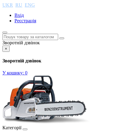
UKR
RU
ENG
Вхід
Реєстрація
Зворотній дзвінок
×
Зворотній дзвінок
У кошику:
0
Категорії