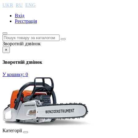
UKR
RU
ENG
Вхід
Реєстрація
Зворотній дзвінок
×
Зворотній дзвінок
У кошику:
0
Категорії