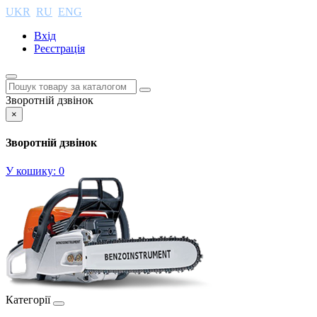
UKR
RU
ENG
Вхід
Реєстрація
Зворотній дзвінок
×
Зворотній дзвінок
У кошику:
0
Категорії