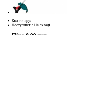
Код товару:
Доступність: На складі
Ціна
0.00 грн.
Кількість
У кошик
Опис
Відгуки (0)
Виробник: Україна
Потужність: 5000 Вт
Вага: 7,7 кг
Бензокос Spektr SGT-5000 відмінний, якісний інструмент, пр