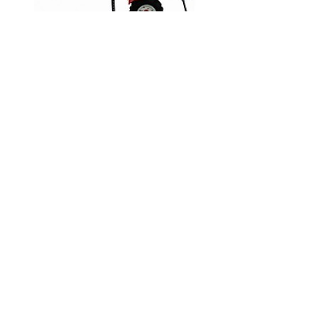
Код товара:
Доступность: На складе
Цена:
0.00 грн.
Кол-во
В корзину
Описание
Отзывы (0)
Модель двигателя 178F четырехтактный дизельный
одноцилиндровый
Объем цилиндра (см3) 296
Поршень (мм) 78×62
Максимальная мощность л. с. 6
Топливный бак (л) 3.5