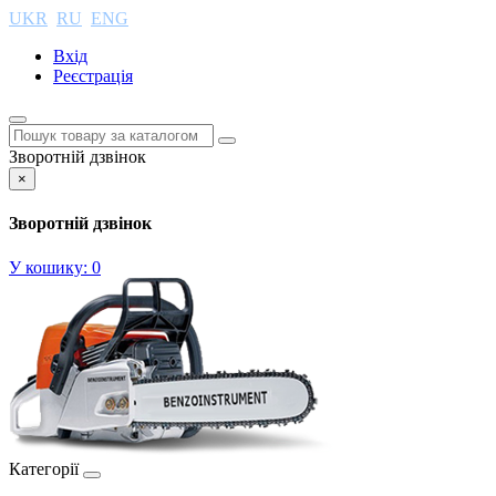
UKR
RU
ENG
Вхід
Реєстрація
Зворотній дзвінок
×
Зворотній дзвінок
У кошику:
0
Категорії