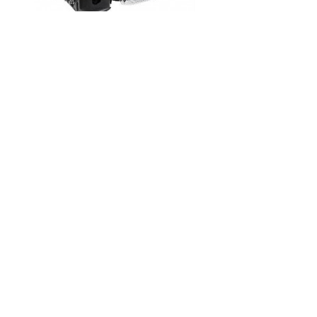
Код товару:
Доступність: На складі
Ціна
0.00 грн.
Кількість
У кошик
Опис
Відгуки (0)
Характеристики:
Тип двигуна одноциліндровий, 4-тактний з верхнім
розташуванням клапанів (OHV)
Робочий об'єм двигуна, см3 118
Максимальна потужність л. с. 4 при 3600 хв
Система охолодження повітряна, примусова
Система запалення транзисторне магнето
Система запуску ручний стартер
Тип масла в картері SAE 10W-30
Об'єм масла в картері, л 1