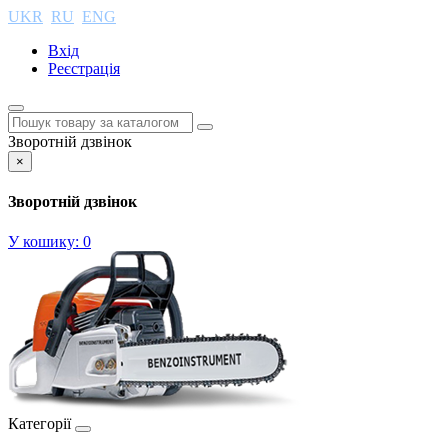
UKR
RU
ENG
Вхід
Реєстрація
Зворотній дзвінок
×
Зворотній дзвінок
У кошику:
0
Категорії