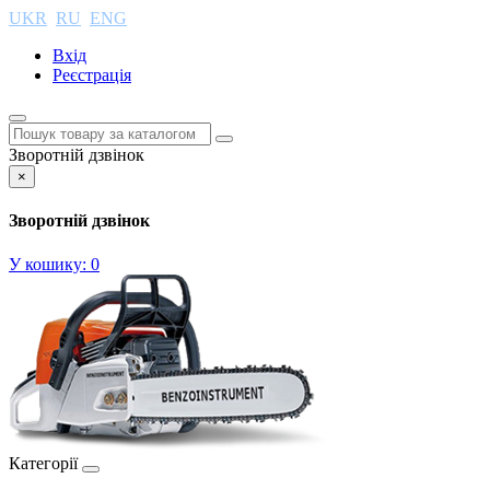
UKR
RU
ENG
Вхід
Реєстрація
Зворотній дзвінок
×
Зворотній дзвінок
У кошику:
0
Категорії