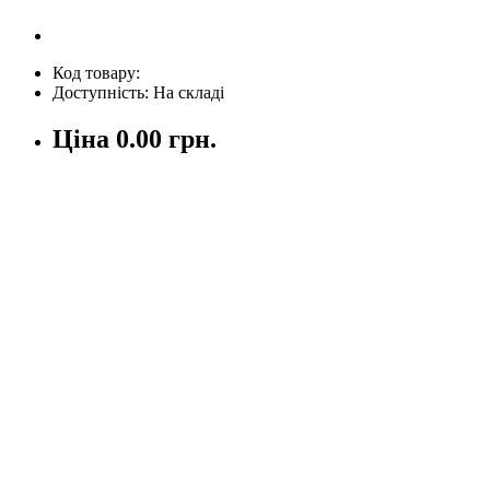
Код товару:
Доступність: На складі
Ціна
0.00 грн.
Кількість
У кошик
Опис
Відгуки (0)
Бензопила HOMELITE 4520
за своїми характеристиками відно
Бензопила HOMELITE 4520
відрізняється високоякісним дво
Модель оснащена надійним двигуном з хромованим покриттям, я
Електронна система запалювання, пружний механізм стартера р
Автоматичний мастила ланцюга.
Характеристики:
Бензопила HOMELITE 4520
Об'єм двигуна: 45 см3;
Потужність двигуна: 2.2 кВт/3 л. с. ;