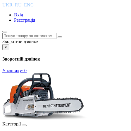
UKR
RU
ENG
Вхід
Реєстрація
Зворотній дзвінок
×
Зворотній дзвінок
У кошику:
0
Категорії