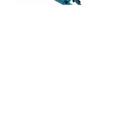
Код товару:
Доступність: На складі
Ціна
0.00 грн.
Кількість
У кошик
Опис
Відгуки (0)
Технічні характеристики:
Бензопила Кедр 45 оригінал 2ш+2ц
Довжина шини 45 см