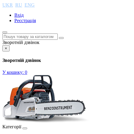
UKR
RU
ENG
Вхід
Реєстрація
Зворотній дзвінок
×
Зворотній дзвінок
У кошику:
0
Категорії