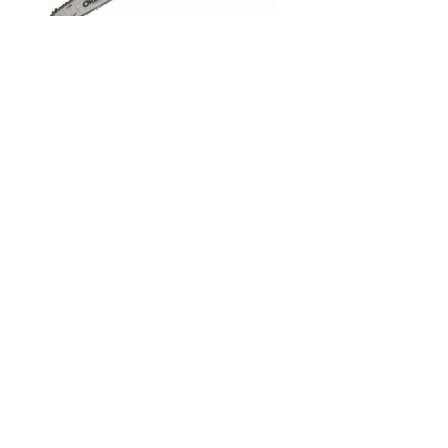
Код товару:
Доступність: На складі
Ціна
0.00 грн.
Кількість
У кошик
Опис
Відгуки (0)
Бензопила Інтерскол ПЦБ-14/35Л
Технічні характеристики
Бензопила Інтерскол ПЦБ-14/35Л:
Потужність - 1440 Вт
Потужність - 1.96 к.с.
Об'єм двигуна - 35 куб. см
Довжина шини - 35 см
Крок ланцюга
-