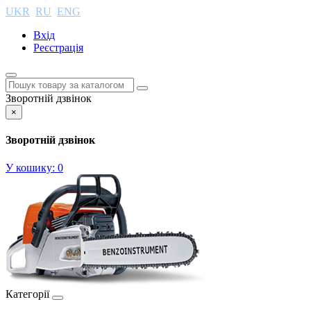
UKR
RU
ENG
Вхід
Реєстрація
Зворотній дзвінок
×
Зворотній дзвінок
У кошику:
0
Категорії