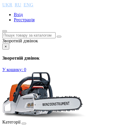
UKR
RU
ENG
Вхід
Реєстрація
Зворотній дзвінок
×
Зворотній дзвінок
У кошику:
0
Категорії