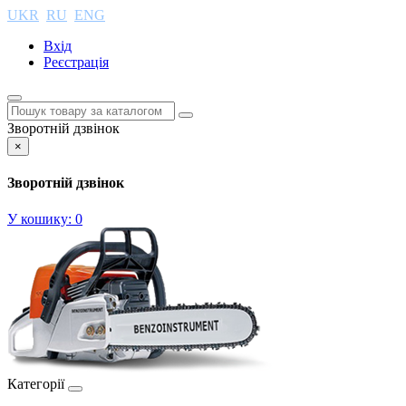
UKR
RU
ENG
Вхід
Реєстрація
Зворотній дзвінок
×
Зворотній дзвінок
У кошику:
0
Категорії