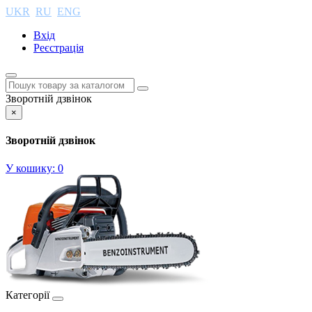
UKR
RU
ENG
Вхід
Реєстрація
Зворотній дзвінок
×
Зворотній дзвінок
У кошику:
0
Категорії