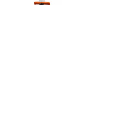
Код товару:
Доступність: На складі
Ціна
0.00 грн.
Кількість
У кошик
Опис
Відгуки (0)
Зручний електротриммер з рукояткою-скобою, що
переставляється, і регульованою довгою штока. Ідеальний для
підрівнювання країв газонів та скошування трав навколо
дерев, доріжок, сходів на садовій ділянці.
Технічні дані
Вага 2,6 кг
Потужність 400 B
Загальна довжина без ріжучого інструменту 1,18 м
Номінальна напруга 230 В
Стандартний ріжучий інструмент Tap´n´go