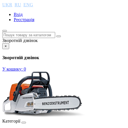
UKR
RU
ENG
Вхід
Реєстрація
Зворотній дзвінок
×
Зворотній дзвінок
У кошику:
0
Категорії