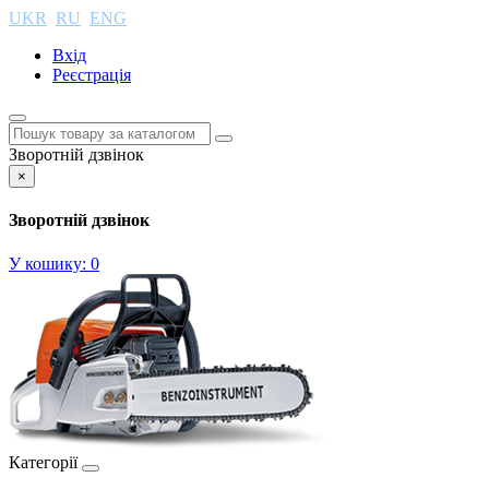
UKR
RU
ENG
Вхід
Реєстрація
Зворотній дзвінок
×
Зворотній дзвінок
У кошику:
0
Категорії