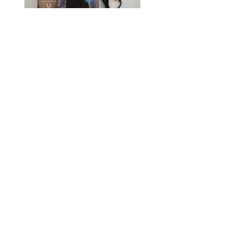
Код товару:
Доступність: На складі
Ціна
0.00 грн.
Кількість
У кошик
Опис
Відгуки (0)
Дриль ІЖМАШ ударний ВД - 1100
Робоча напруга 220 В
Робоча частота 50 Гц
Номінальна потужність 1100 Вт
Діаметр свердління: 13 мм
Глибина дерево 25 мм