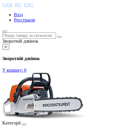
UKR
RU
ENG
Вхід
Реєстрація
Зворотній дзвінок
×
Зворотній дзвінок
У кошику:
0
Категорії