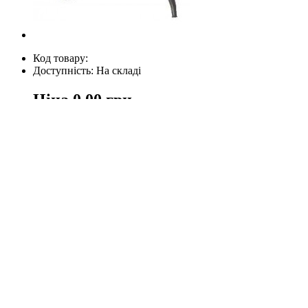
Код товару:
Доступність: На складі
Ціна
0.00 грн.
Кількість
У кошик
Опис
Відгуки (0)
Дриль ударний ЕЛЕКТРОМАШ ДЕУ 1150/16
Напруга 220 В
Частота 50 Гц
Потужність 1150 Вт
Діаметр патрона 16 мм
Режими свердління / свердління + удар
Кількість ударів 44 000 уд/хв
Тип патрона ключовий