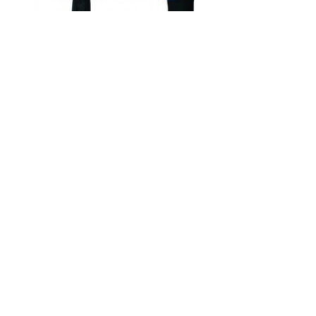
Код товару:
Доступність: На складі
Ціна
0.00 грн.
Кількість
У кошик
Опис
Відгуки (0)
Ударний дриль Craft-tec 850 вт cx-id 220 метал
Технічні характеристики:
Напруга мережі, В 220
Частота струму, Гц 50
Діаметр свердління, мм
дерево/цегла/метал 20/13/13
Патрон з ключем, мм 13