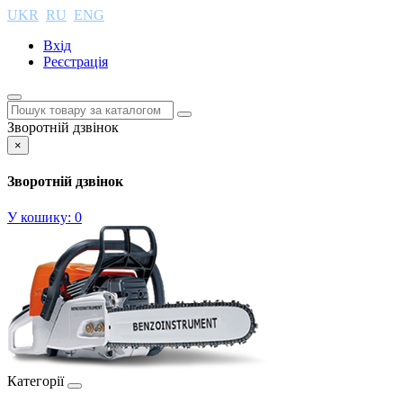
UKR
RU
ENG
Вхід
Реєстрація
Зворотній дзвінок
×
Зворотній дзвінок
У кошику:
0
Категорії