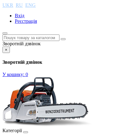
UKR
RU
ENG
Вхід
Реєстрація
Зворотній дзвінок
×
Зворотній дзвінок
У кошику:
0
Категорії