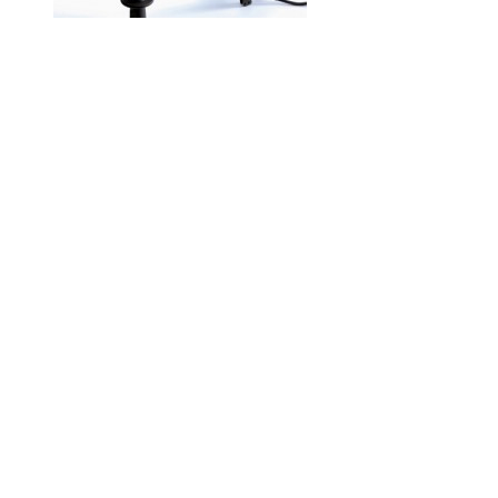
Код товару:
Доступність: На складі
Ціна
0.00 грн.
Кількість
У кошик
Опис
Відгуки (0)
Дриль ударний Інтерскол ДУ-22/1200ЕРП
Технічні характеристики
Дриль ударний Інтерскол
ДУ-22/1200ЕРП:
Потужність: 1200 Вт
Номінальна напруга: 220V / 50Hz