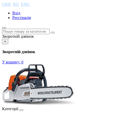
UKR
RU
ENG
Вхід
Реєстрація
Зворотній дзвінок
×
Зворотній дзвінок
У кошику:
0
Категорії