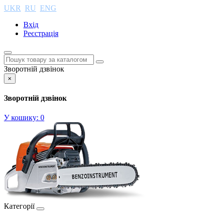
UKR
RU
ENG
Вхід
Реєстрація
Зворотній дзвінок
×
Зворотній дзвінок
У кошику:
0
Категорії