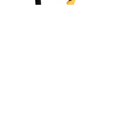
Код товару:
Доступність: На складі
Ціна
0.00 грн.
Кількість
У кошик
Опис
Відгуки (0)
Дриль електричний Ворскла ПМЗ 1050-13/2
Технічні характеристики Дриль електричний Ворскла
ПМЗ 1050-13/2
:
Гарантія - 1 рік
Напруга/частота: 230 В/50 Гц