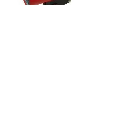
Код товару:
Доступність: На складі
Ціна
0.00 грн.
Кількість
У кошик
Опис
Відгуки (0)
Газовий нагрівач Grunhelm GGH30
Технічні характеристики Газовий нагрівач Grunhelm
GGH30:
Теплова потужність, кВт 15000
Тип палива пропан-бутан