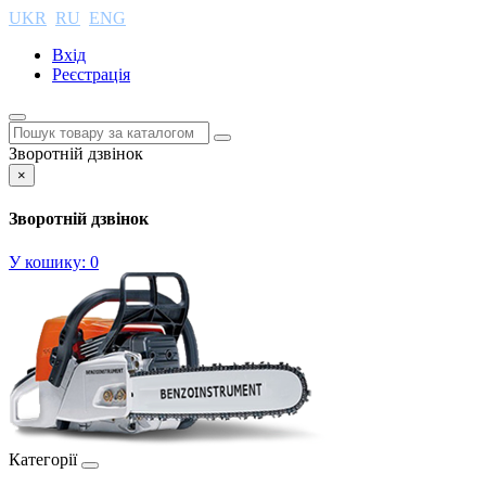
UKR
RU
ENG
Вхід
Реєстрація
Зворотній дзвінок
×
Зворотній дзвінок
У кошику:
0
Категорії