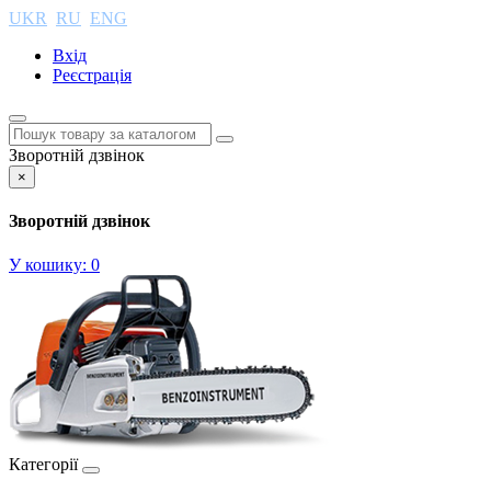
UKR
RU
ENG
Вхід
Реєстрація
Зворотній дзвінок
×
Зворотній дзвінок
У кошику:
0
Категорії