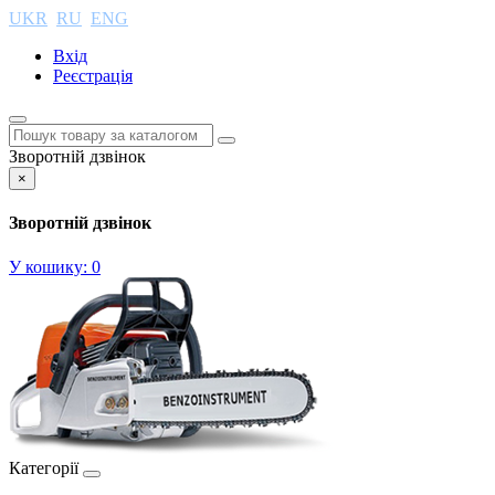
UKR
RU
ENG
Вхід
Реєстрація
Зворотній дзвінок
×
Зворотній дзвінок
У кошику:
0
Категорії