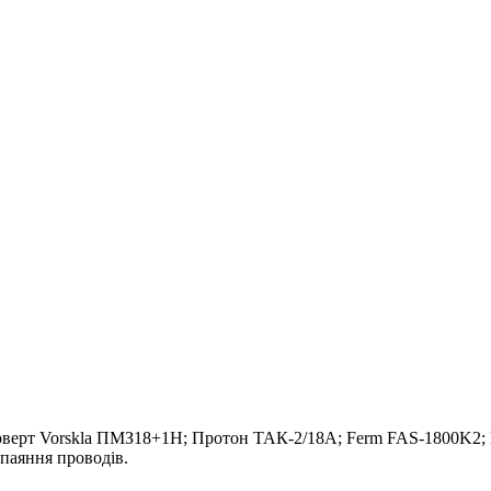
оверт Vorskla ПМЗ18+1H; Протон ТАК-2/18А; Ferm FAS-1800K2; В
паяння проводів.