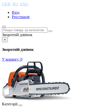
UKR
RU
ENG
Вхід
Реєстрація
Зворотній дзвінок
×
Зворотній дзвінок
У кошику:
0
Категорії