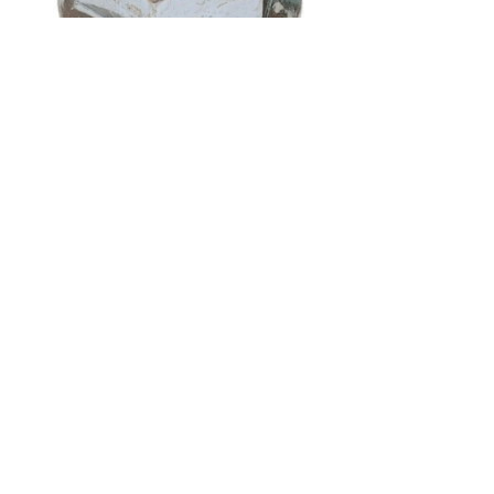
Код товару:
Доступність: На складі
Ціна
10.00 грн.
Кількість
У кошик
Опис
Відгуки (0)
Гайка шпильки на бензопили. Продаж у Харкові. Доставка по
Україні.
Написати відгук
Ваше ім'я: