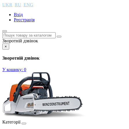
UKR
RU
ENG
Вхід
Реєстрація
Зворотній дзвінок
×
Зворотній дзвінок
У кошику:
0
Категорії