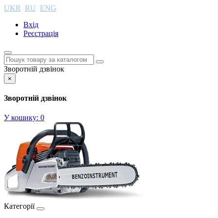
UKR
RU
ENG
Вхід
Реєстрація
Зворотній дзвінок
×
Зворотній дзвінок
У кошику:
0
Категорії