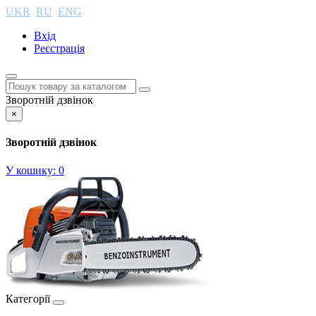
UKR
RU
ENG
Вхід
Реєстрація
Зворотній дзвінок
×
Зворотній дзвінок
У кошику:
0
Категорії