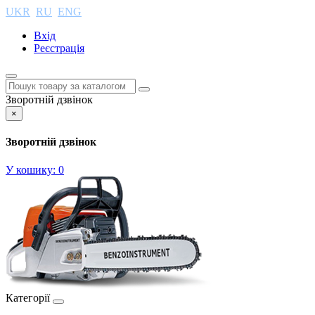
UKR
RU
ENG
Вхід
Реєстрація
Зворотній дзвінок
×
Зворотній дзвінок
У кошику:
0
Категорії