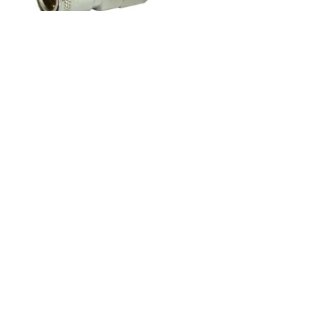
Код товару: С-10-3
Доступність: На складі
Ціна
90.00 грн.
Кількість
У кошик
Опис
Відгуки (0)
БРС швидкороз'ємне з'єднання під шланг 8мм.
Написати відгук
Ваше ім'я: