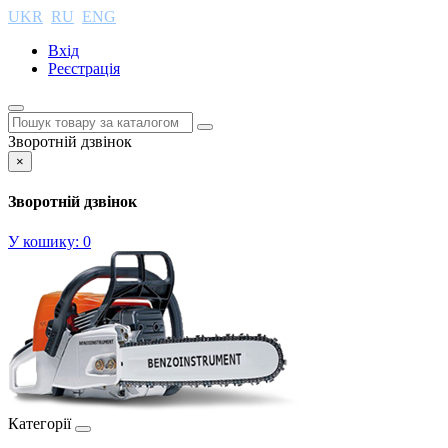
UKR
RU
ENG
Вхід
Реєстрація
Зворотній дзвінок
×
Зворотній дзвінок
У кошику:
0
Категорії