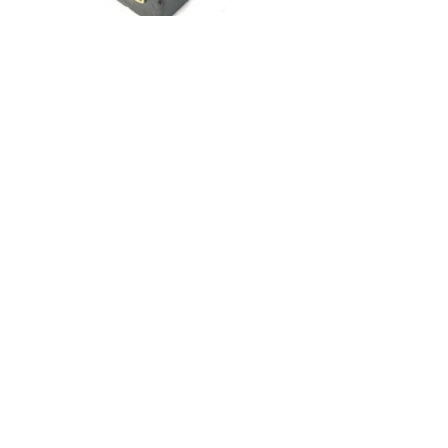
Код товару:
Доступність: На складі
Ціна
16.00 грн.
Кількість
У кошик
Опис
Відгуки (0)
Виробник: Україна
Вага: 0,01 кг