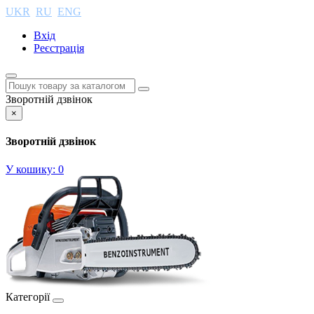
UKR
RU
ENG
Вхід
Реєстрація
Зворотній дзвінок
×
Зворотній дзвінок
У кошику:
0
Категорії