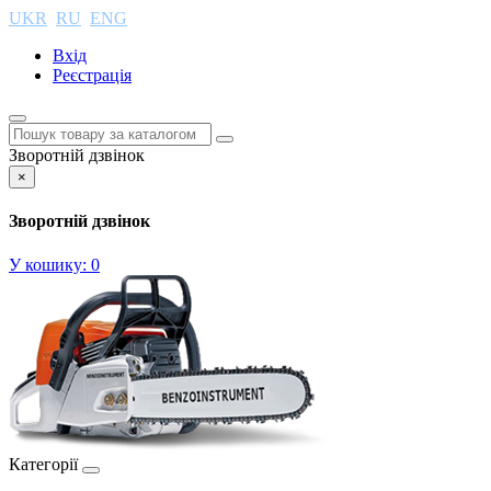
UKR
RU
ENG
Вхід
Реєстрація
Зворотній дзвінок
×
Зворотній дзвінок
У кошику:
0
Категорії