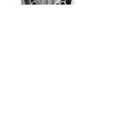
Код товару: К-7-0
Доступність: На складі
Ціна:
200.00 грн.
Кількість
У кошик
Опис
Відгуки (0)
Головка циліндра компресора(62Х48)
Відстань між центрами: 48*62 мм
Габаритні розміри:
Вихід різьблення: 1/2*3/8