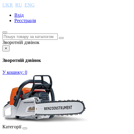
UKR
RU
ENG
Вхід
Реєстрація
Зворотній дзвінок
×
Зворотній дзвінок
У кошику:
0
Категорії